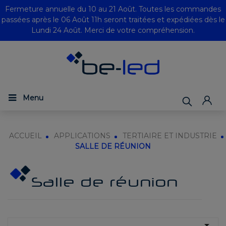
Fermeture annuelle du 10 au 21 Août. Toutes les commandes
passées après le 06 Août 11h seront traitées et expédiées dès le
Lundi 24 Août. Merci de votre compréhension.
Menu
ACCUEIL
APPLICATIONS
TERTIAIRE ET INDUSTRIE
SALLE DE RÉUNION
Salle de réunion
