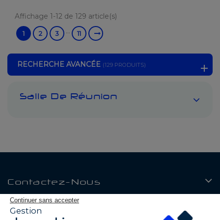
Affichage 1-12 de 129 article(s)
…
1
2
3
11
RECHERCHE AVANCÉE
(129 PRODUITS)
Salle De Réunion
Contactez-Nous
Continuer sans accepter
Produits
Gestion