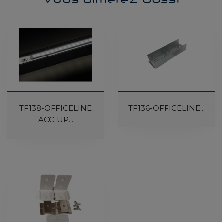
Vous aimerez aussi
En Cours De
TF138-OFFICELINE
TF136-OFFICELINE...
Réapprovisionnement
ACC-UP...