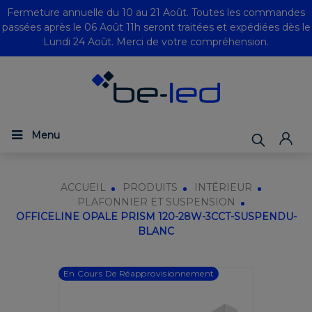
Fermeture annuelle du 10 au 21 Août. Toutes les commandes
passées après le 06 Août 11h seront traitées et expédiées dès le
Lundi 24 Août. Merci de votre compréhension.
Menu
ACCUEIL
PRODUITS
INTÉRIEUR
PLAFONNIER ET SUSPENSION
OFFICELINE OPALE PRISM 120-28W-3CCT-SUSPENDU-
BLANC
En Cours De Réapprovisionnement