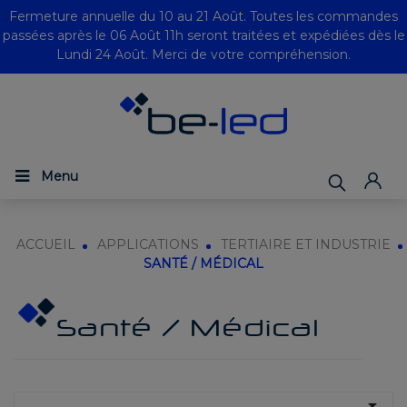
Fermeture annuelle du 10 au 21 Août. Toutes les commandes
passées après le 06 Août 11h seront traitées et expédiées dès le
Lundi 24 Août. Merci de votre compréhension.
Menu
ACCUEIL
APPLICATIONS
TERTIAIRE ET INDUSTRIE
SANTÉ / MÉDICAL
Santé / Médical
