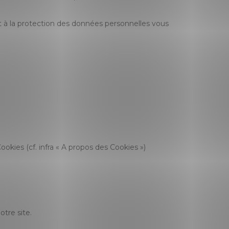
t à la protection des données personnelles vous
okies (cf. infra « A propos des Cookies »)
tre site.