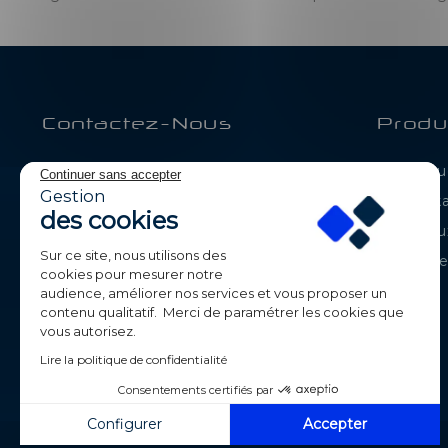
Contactez-Nous
Produ
BE-LED
Catalogue
Continuer sans accepter
Parc de Calvi
Gestion
Déstock
105 route de Chavanne
des cookies
74330 POISY
Nouveaux
France
Sur ce site, nous utilisons des
Meilleur
cookies pour mesurer notre
+33 (0)4 50 09 42 87
audience, améliorer nos services et vous proposer un
contenu qualitatif. Merci de paramétrer les cookies que
contact@beledpro.com
vous autorisez.
Lire la politique de confidentialité
Consentements certifiés par
Configurer
Accepter