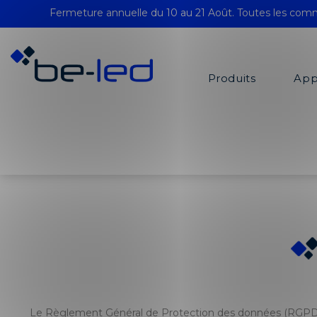
Fermeture annuelle du 10 au 21 Août. Toutes les comm
Produits
App
Le Règlement Général de Protection des données (RGPD) entr