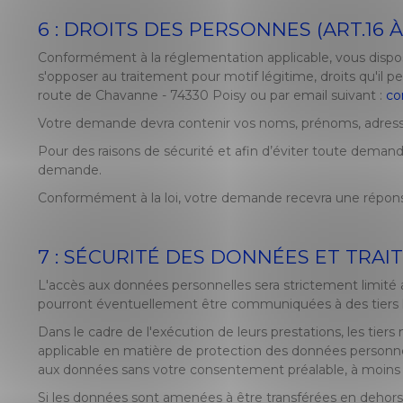
6 : DROITS DES PERSONNES (ART.16 
Conformément à la réglementation applicable, vous disposez
s'opposer au traitement pour motif légitime, droits qu'il p
route de Chavanne - 74330 Poisy ou par email suivant :
co
Votre demande devra contenir vos noms, prénoms, adresse 
Pour des raisons de sécurité et afin d’éviter toute demand
demande.
Conformément à la loi, votre demande recevra une réponse
7 : SÉCURITÉ DES DONNÉES ET TRAI
L'accès aux données personnelles sera strictement limité au
pourront éventuellement être communiquées à des tiers liés
Dans le cadre de l'exécution de leurs prestations, les tiers 
applicable en matière de protection des données personnell
aux données sans votre consentement préalable, à moins d'
Si les données sont amenées à être transférées en dehors d