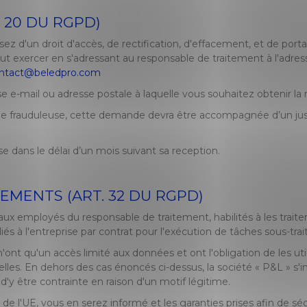
À 20 DU RGPD)
 d'un droit d'accès, de rectification, d'effacement, et de porta
eut exercer en s'adressant au responsable de traitement à l'adress
ntact@beledpro.com
e-mail ou adresse postale à laquelle vous souhaitez obtenir la
e frauduleuse, cette demande devra être accompagnée d’un justifi
 dans le délai d’un mois suivant sa reception.
TEMENTS (ART. 32 DU RGPD)
x employés du responsable de traitement, habilités à les traiter 
 à l'entreprise par contrat pour l'exécution de tâches sous-trai
n'ont qu'un accès limité aux données et ont l'obligation de les uti
es. En dehors des cas énoncés ci-dessus, la société « P&L » s'in
y être contrainte en raison d'un motif légitime.
e l'UE, vous en serez informé et les garanties prises afin de sé