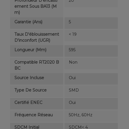
Profondeur D'encastr
20
Ement Sous BA13 (m
M)
Garantie (ans)
5
Taux D'éblouissement
< 19
D'inconfort (UGR)
Longueur (mm)
595
Compatible RT2020 B
Non
BC
Source Incluse
Oui
Type De Source
SMD
Certifié ENEC
Oui
Fréquence Réseau
50Hz, 60Hz
SDCM Initial
SDCM< 4