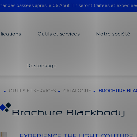
andes passées après le 06 Août 11h seront traitées et expédiée
lications
Outils et services
Notre société
Déstockage
L
OUTILS ET SERVICES
CATALOGUE
BROCHURE BLA
Brochure Blackbody
EXPERIENCE THE LIGHT COUTURE !