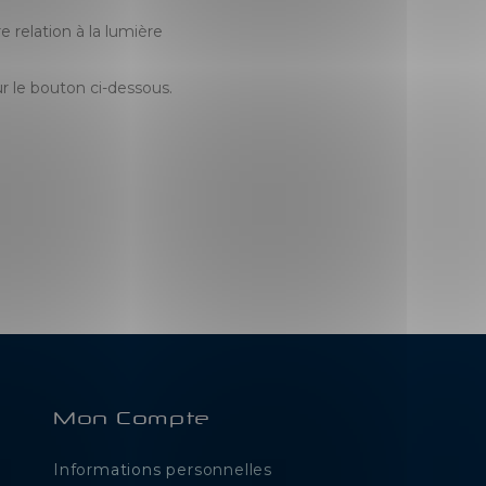
 relation à la lumière
r le bouton ci-dessous.
Mon Compte
Informations personnelles