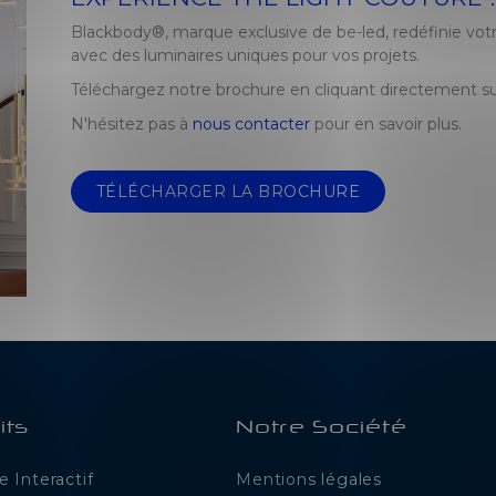
Blackbody®, marque exclusive de be-led, redéfinie votre
avec des luminaires uniques pour vos projets.
Téléchargez notre brochure en cliquant directement su
N'hésitez pas à
nous contacter
pour en savoir plus.
TÉLÉCHARGER LA BROCHURE
its
Notre Société
 Interactif
Mentions légales