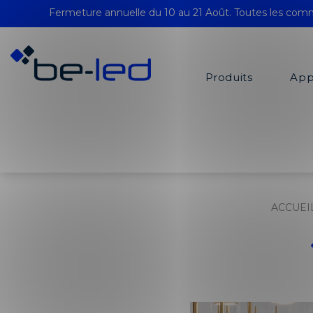
Fermeture annuelle du 10 au 21 Août. Toutes les comm
Produits
App
ACCUEI