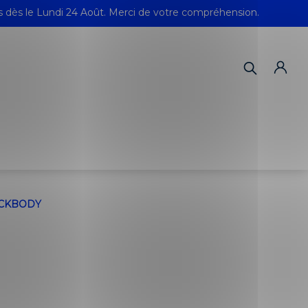
s dès le Lundi 24 Août. Merci de votre compréhension.
CKBODY