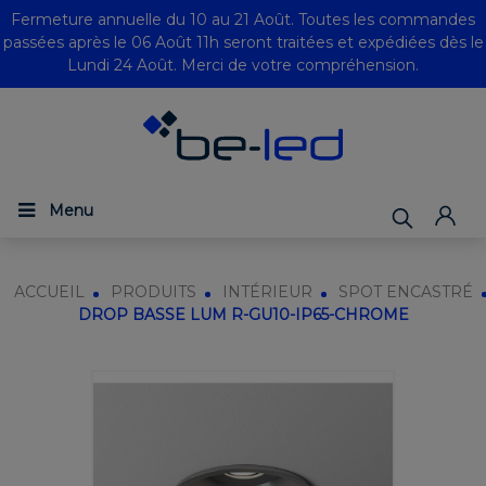
Fermeture annuelle du 10 au 21 Août. Toutes les commandes
passées après le 06 Août 11h seront traitées et expédiées dès le
Lundi 24 Août. Merci de votre compréhension.
Menu
ACCUEIL
PRODUITS
INTÉRIEUR
SPOT ENCASTRÉ
DROP BASSE LUM R-GU10-IP65-CHROME