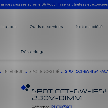
andes passées après le 06 Août 11h seront traitées et expédiée
lications
Outils et services
Notre société
Déstockage
INTÉRIEUR
SPOT ENCASTRÉ
SPOT CCT-6W-IP54 FAC
SPOT CCT-6W-IP5
230V-DIMM
Référence:
PL01065401