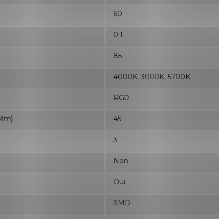
60
0.1
85
4000K, 3000K, 5700K
RG0
(mm)
45
3
Non
Oui
SMD