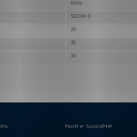
50Hz
SDCM< 5
20
25
30
its
Notre Société