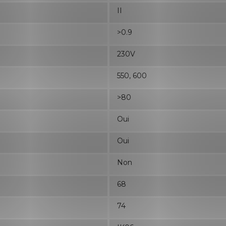
II
>0.9
230V
550, 600
>80
Oui
Oui
Non
68
74