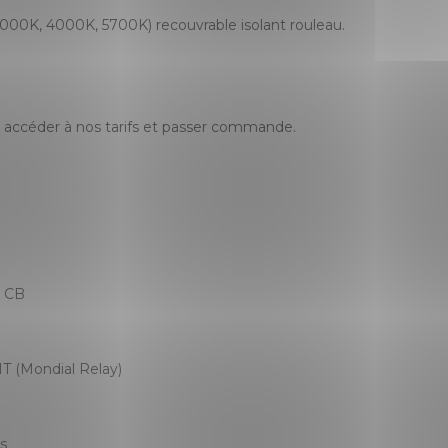
00K, 4000K, 5700K) recouvrable isolant rouleau.
accéder à nos tarifs et passer commande.
, CB
T (Mondial Relay)
es