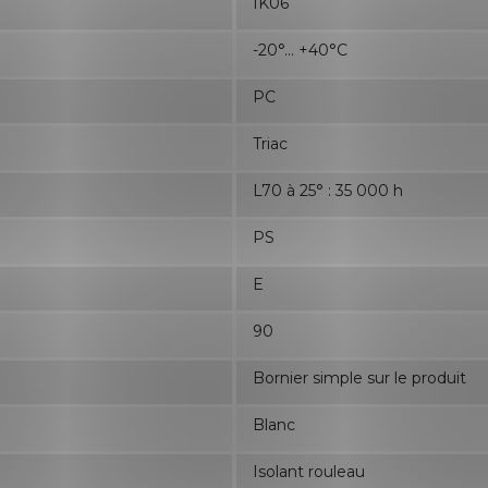
IK06
-20°... +40°C
PC
Triac
L70 à 25° : 35 000 h
PS
E
90
Bornier simple sur le produit
Blanc
Isolant rouleau