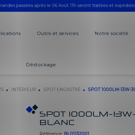
andes passées après le 06 Août 11h seront traitées et expédiée
lications
Outils et services
Notre société
Déstockage
TS
INTÉRIEUR
SPOT ENCASTRÉ
SPOT 1000LM-13W-3
SPOT 1000LM-13W
BLANC
Référence:
BL01132001