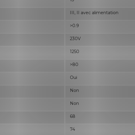
III, II avec alimentation
>0.9
230V
1250
>80
Oui
Non
Non
68
74