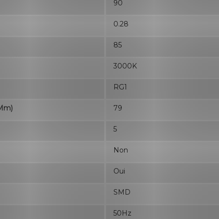
90
0.28
85
3000K
RG1
(mm)
79
5
Non
Oui
SMD
50Hz