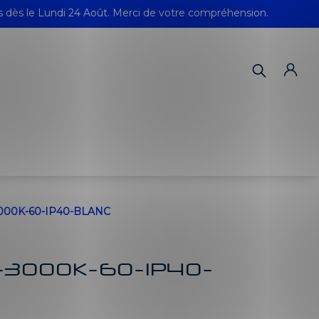
s dès le Lundi 24 Août. Merci de votre compréhension.
000K-60-IP40-BLANC
-3000K-60-IP40-