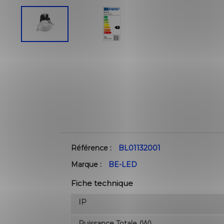
Référence :
BL01132001
Marque :
BE-LED
Fiche technique
IP
Puissance Totale (W)