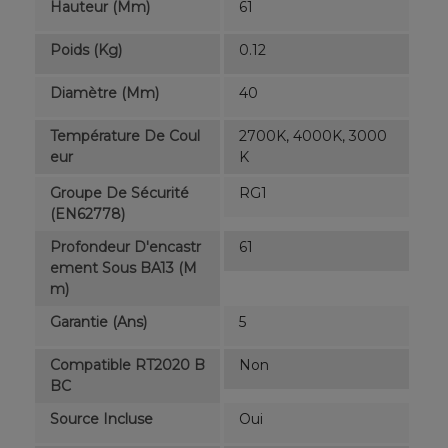
Hauteur (mm)
61
Poids (kg)
0.12
Diamètre (mm)
40
Température De Coul
2700K, 4000K, 3000
Eur
K
Groupe De Sécurité
RG1
(EN62778)
Profondeur D'encastr
61
Ement Sous BA13 (m
M)
Garantie (ans)
5
Compatible RT2020 B
Non
BC
Source Incluse
Oui