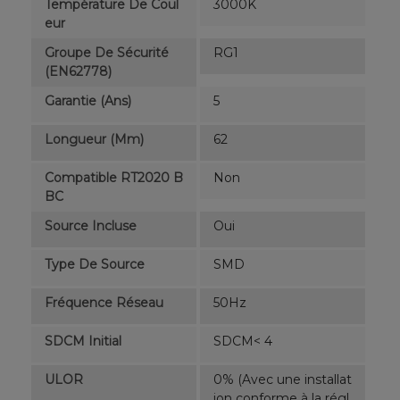
Température De Coul
3000K
Eur
Groupe De Sécurité
RG1
(EN62778)
Garantie (ans)
5
Longueur (mm)
62
Compatible RT2020 B
Non
BC
Source Incluse
Oui
Type De Source
SMD
Fréquence Réseau
50Hz
SDCM Initial
SDCM< 4
ULOR
0% (Avec une installat
ion conforme à la régl