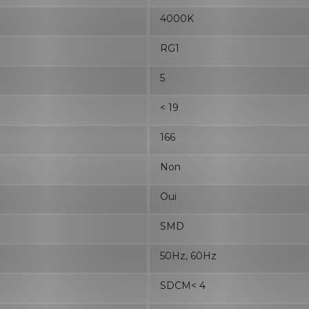
4000K
RG1
5
< 19
166
Non
Oui
SMD
50Hz, 60Hz
SDCM< 4