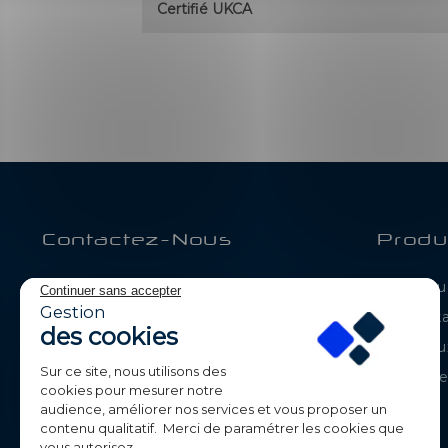
Certifié UKCA
Contactez-Nous
Produ
BE-LED
Catalogue
Continuer sans accepter
Parc de Calvi
Gestion
Déstock
105 route de Chavanne
des cookies
74330 POISY
Nouveaux
France
Sur ce site, nous utilisons des
Meilleur
cookies pour mesurer notre
+33 (0)4 50 09 42 87
audience, améliorer nos services et vous proposer un
contenu qualitatif. Merci de paramétrer les cookies que
contact@beledpro.com
vous autorisez.