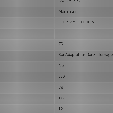
-20°... +45°C
Aluminium
L70 à 25° : 50 000 h
F
75
Sur Adaptateur Rail 3 allumage
Noir
350
78
172
1.2