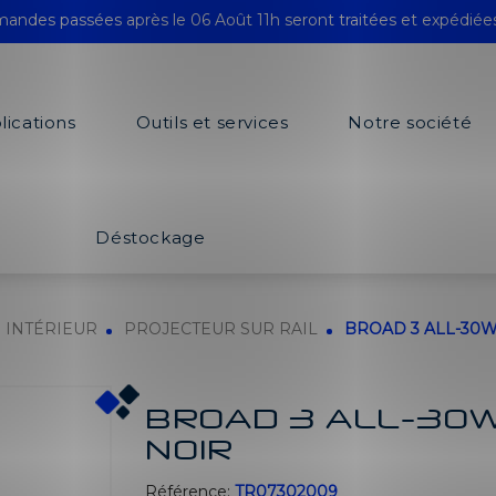
andes passées après le 06 Août 11h seront traitées et expédiée
lications
Outils et services
Notre société
Déstockage
INTÉRIEUR
PROJECTEUR SUR RAIL
BROAD 3 ALL-30W
BROAD 3 ALL-30
NOIR
Référence:
TR07302009