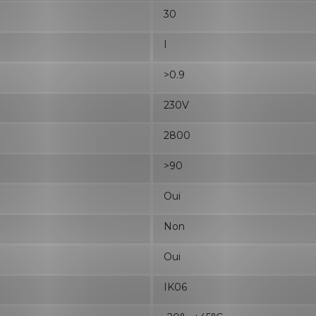
30
I
>0.9
230V
2800
>90
Oui
Non
Oui
IK06