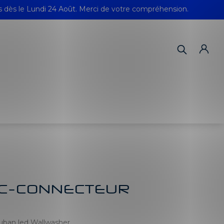
s dès le Lundi 24 Août. Merci de votre compréhension.
C-CONNECTEUR
ruban led Wallwasher