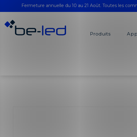
Fermeture annuelle du 10 au 21 Août. Toutes les comm
Produits
App