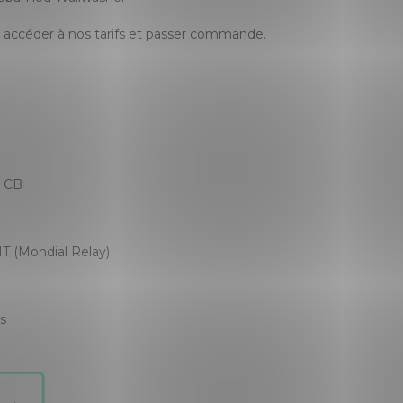
accéder à nos tarifs et passer commande.
, CB
T (Mondial Relay)
es