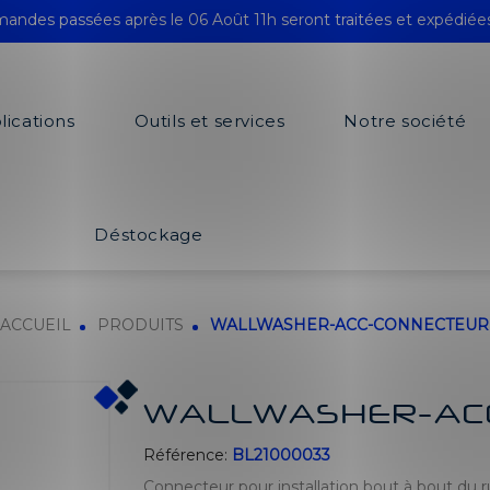
andes passées après le 06 Août 11h seront traitées et expédiée
lications
Outils et services
Notre société
Déstockage
ACCUEIL
PRODUITS
WALLWASHER-ACC-CONNECTEUR
WALLWASHER-AC
Référence:
BL21000033
Connecteur pour installation bout à bout du 