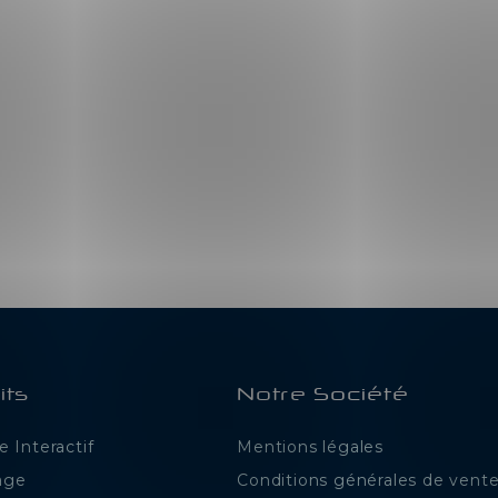
its
Notre Société
 Interactif
Mentions légales
age
Conditions générales de vent