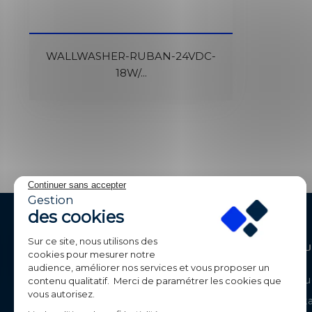
WALLWASHER-RUBAN-24VDC-
18W/...
Continuer sans accepter
Gestion
des cookies
Sur ce site, nous utilisons des
Contactez-Nous
Produ
cookies pour mesurer notre
audience, améliorer nos services et vous proposer un
BE-LED
Catalogue
contenu qualitatif. Merci de paramétrer les cookies que
Parc de Calvi
vous autorisez.
Déstock
105 route de Chavanne