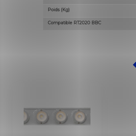
Poids (kg)
Compatible RT2020 BBC