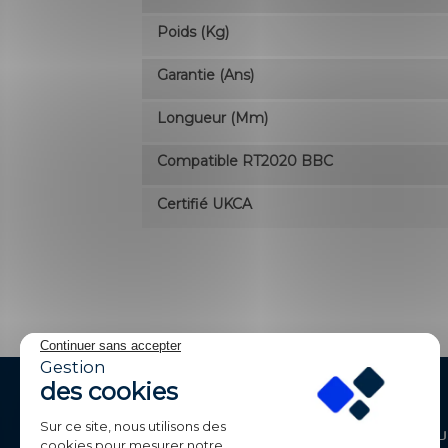
Poids (kg)
Garantie (ans)
Longueur (mm)
Compatible RT2020 BBC
Certifié UKCA
Continuer sans accepter
Gestion
des cookies
Sur ce site, nous utilisons des
Contactez-Nous
Produ
cookies pour mesurer notre