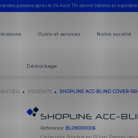
andes passées après le 06 Août 11h seront traitées et expédiée
lications
Outils et services
Notre société
Déstockage
ACCUEIL
PRODUITS
SHOPLINE ACC-BLIND COVER-150
SHOPLINE ACC-BL
Référence:
BL09000006
Cache pour Shopline en 150cm. Permet des cach