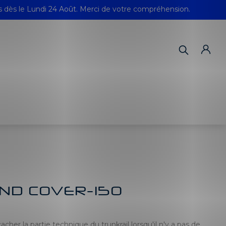
s dès le Lundi 24 Août. Merci de votre compréhension.
IND COVER-150
er la partie technique du trunkrail lorsqu'il n'y a pas de