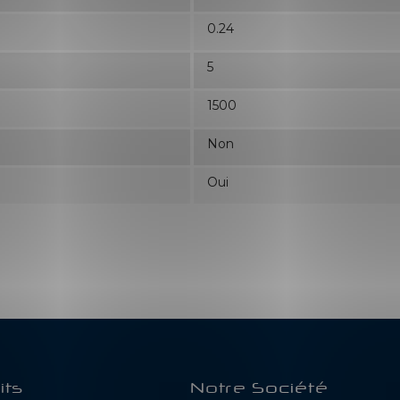
0.24
5
1500
Non
Oui
its
Notre Société