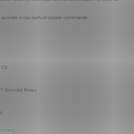
accéder à nos tarifs et passer commande.
, CB
T (Mondial Relay)
es