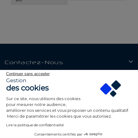
Contactez-Nous
Continuer sans accepter
Produits
Gestion
des cookies
Notre Société
Sur ce site, nous utilisons des cookies
Mon Compte
pour mesurer notre audience,
améliorer nos services et vous proposer un contenu qualitatif.
Merci de paramétrer les cookies que vous autorisez.
Lire la politique de confidentialité
Consentements certifiés par