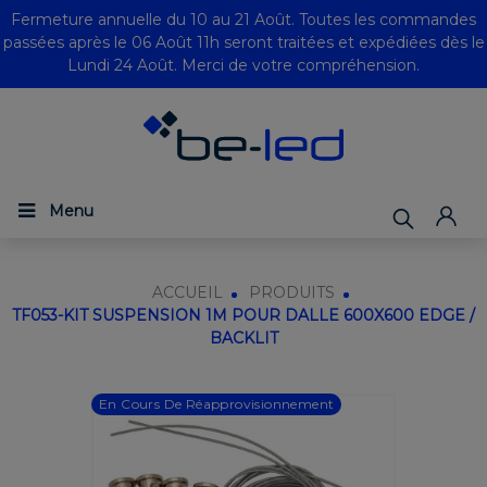
Fermeture annuelle du 10 au 21 Août. Toutes les commandes
passées après le 06 Août 11h seront traitées et expédiées dès le
Lundi 24 Août. Merci de votre compréhension.
Menu
ACCUEIL
PRODUITS
TF053-KIT SUSPENSION 1M POUR DALLE 600X600 EDGE /
BACKLIT
En Cours De Réapprovisionnement