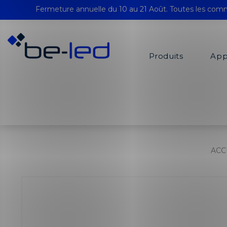
Fermeture annuelle du 10 au 21 Août. Toutes les comm
Produits
App
ACC