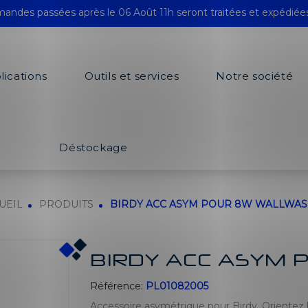
andes passées après le 06 Août 11h seront traitées et expédiée
lications
Outils et services
Notre société
Déstockage
UEIL
PRODUITS
BIRDY ACC ASYM POUR 8W WALLWA
BIRDY ACC ASYM
Référence:
PL01082005
Accessoire asymétrique pour Birdy. Orientez l