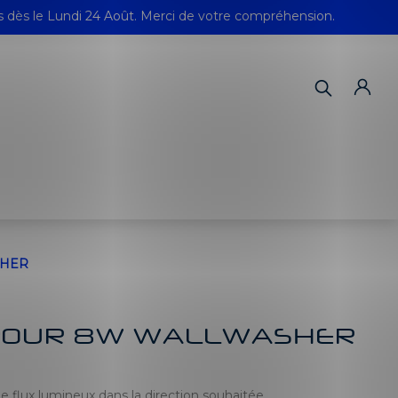
s dès le Lundi 24 Août. Merci de votre compréhension.
SHER
 POUR 8W WALLWASHER
e flux lumineux dans la direction souhaitée.