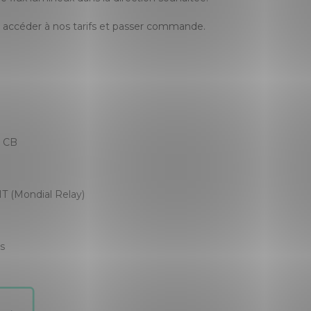
accéder à nos tarifs et passer commande.
, CB
T (Mondial Relay)
es