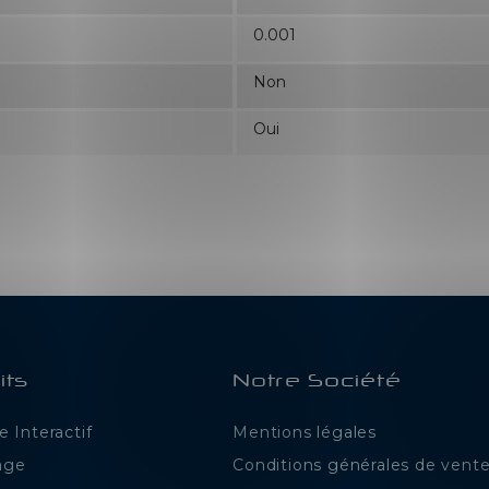
0.001
Non
Oui
its
Notre Société
 Interactif
Mentions légales
age
Conditions générales de vent