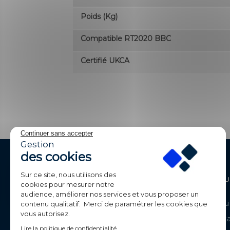
Poids (kg)
Compatible RT2020 BBC
Certifié UKCA
Continuer sans accepter
Gestion
des cookies
Sur ce site, nous utilisons des
Contactez-Nous
Produ
cookies pour mesurer notre
audience, améliorer nos services et vous proposer un
BE-LED
Catalogue
contenu qualitatif. Merci de paramétrer les cookies que
Parc de Calvi
vous autorisez.
Déstock
105 route de Chavanne
Lire la politique de confidentialité