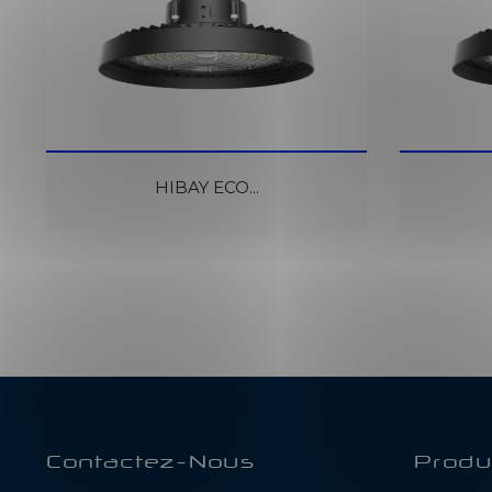
En Cours De Réapprovisionnement
En Cours D
HIBAY ECO...
Contactez-Nous
Produ