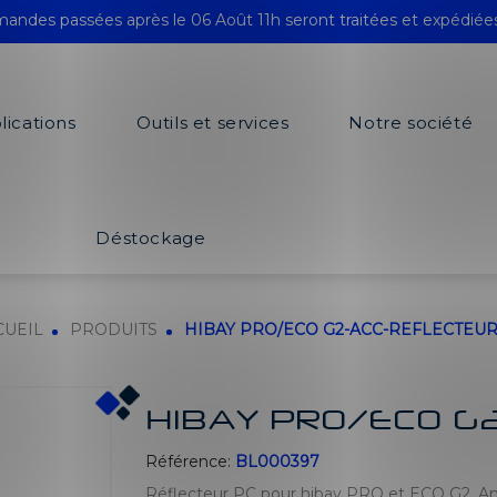
andes passées après le 06 Août 11h seront traitées et expédiée
lications
Outils et services
Notre société
Déstockage
CUEIL
PRODUITS
HIBAY PRO/ECO G2-ACC-REFLECTEUR
HIBAY PRO/ECO G
Référence:
BL000397
Réflecteur PC pour hibay PRO et ECO G2. Ang