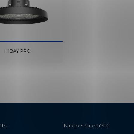
e Réapprovisionnement
HIBAY PRO...
its
Notre Société