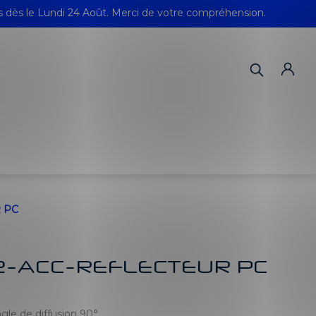
s dès le Lundi 24 Août. Merci de votre compréhension.
 PC
2-ACC-REFLECTEUR PC
le de diffusion 90°.