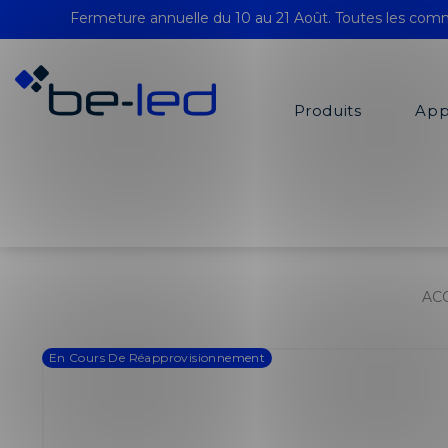
Fermeture annuelle du 10 au 21 Août. Toutes les comm
Produits
App
AC
En Cours De Réapprovisionnement