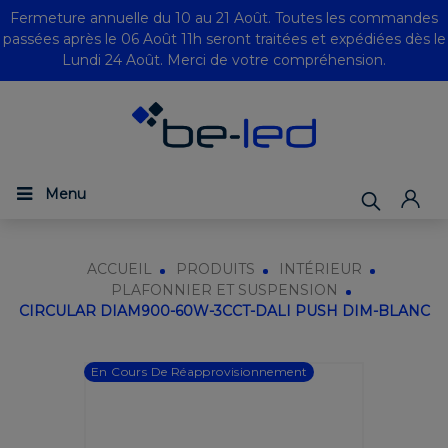
Fermeture annuelle du 10 au 21 Août. Toutes les commandes
passées après le 06 Août 11h seront traitées et expédiées dès le
Lundi 24 Août. Merci de votre compréhension.
Menu
ACCUEIL
PRODUITS
INTÉRIEUR
PLAFONNIER ET SUSPENSION
CIRCULAR DIAM900-60W-3CCT-DALI PUSH DIM-BLANC
En Cours De Réapprovisionnement