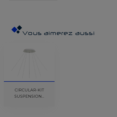
Vous aimerez aussi
En Cours De
Réapprovisionnement
CIRCULAR-KIT
SUSPENSION...