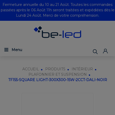
Fermeture annuelle du 10 au 21 Août. Toutes les commandes
passées après le 06 Août 11h seront traitées et expédiées dès le
Lundi 24 Août. Merci de votre compréhension.
Menu
ACCUEIL
PRODUITS
INTÉRIEUR
PLAFONNIER ET SUSPENSION
TF155-SQUARE LIGHT-300X300-15W-2CCT-DALI-NOIR