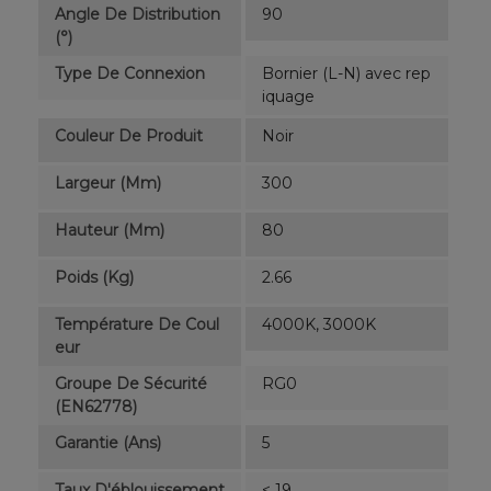
Angle De Distribution
90
(°)
Type De Connexion
Bornier (L-N) avec rep
iquage
Couleur De Produit
Noir
Largeur (mm)
300
Hauteur (mm)
80
Poids (kg)
2.66
Température De Coul
4000K, 3000K
Eur
Groupe De Sécurité
RG0
(EN62778)
Garantie (ans)
5
Taux D'éblouissement
< 19