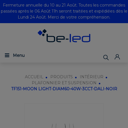
Fermeture annuelle du 10 au 21 Août. Toutes les commandes
passées après le 06 Août 11h seront traitées et expédiées dès le
Lundi 24 Août. Merci de votre compréhension.
Menu
ACCUEIL
PRODUITS
INTÉRIEUR
PLAFONNIER ET SUSPENSION
TF151-MOON LIGHT-DIAM60-40W-3CCT-DALI-NOIR