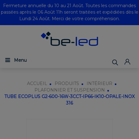
Fermeture annuelle du 10 au 21 Août. Toutes les commandes
passées après le 06 Août 11h seront traitées et expédiées dès le
Lundi 24 Août. Merci de votre compréhension.
Menu
ACCUEIL
PRODUITS
INTÉRIEUR
PLAFONNIER ET SUSPENSION
TUBE ECOPLUS G2-600-16W-3CCT-IP66-IK10-OPALE-INOX
316