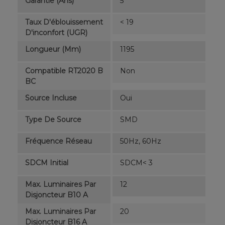
Garantie (ans)
5
Taux D'éblouissement
< 19
D'inconfort (UGR)
Longueur (mm)
1195
Compatible RT2020 B
Non
BC
Source Incluse
Oui
Type De Source
SMD
Fréquence Réseau
50Hz, 60Hz
SDCM Initial
SDCM< 3
Max. Luminaires Par
12
Disjoncteur B10 A
Max. Luminaires Par
20
Disjoncteur B16 A