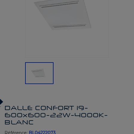
DALLE CONFORT 19-
600x600-22W-4000K-
BLANC
Référence:
BL04222073