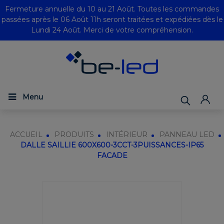
Fermeture annuelle du 10 au 21 Août. Toutes les commandes
passées après le 06 Août 11h seront traitées et expédiées dès le
Lundi 24 Août. Merci de votre compréhension.
Menu
ACCUEIL
PRODUITS
INTÉRIEUR
PANNEAU LED
DALLE SAILLIE 600X600-3CCT-3PUISSANCES-IP65
FACADE