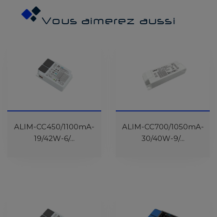
Vous aimerez aussi
En Cours De
ALIM-CC450/1100mA-
Réapprovisionnement
ALIM-CC700/1050mA-
19/42W-6/...
30/40W-9/...