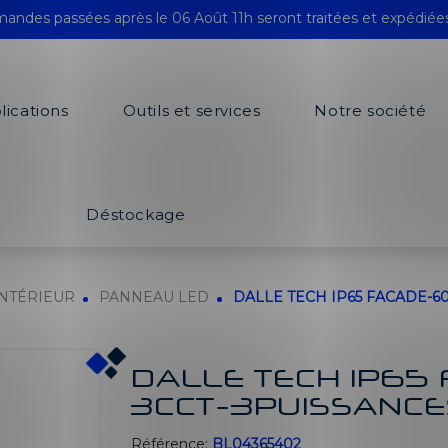
andes passées après le 06 Août 11h seront traitées et expédiée
lications
Outils et services
Notre société
Déstockage
INTÉRIEUR
PANNEAU LED
DALLE TECH IP65 FACADE-6
DALLE TECH IP65
3CCT-3PUISSANCE
Référence:
BL04365402