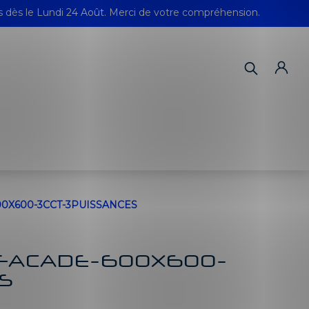
s dès le Lundi 24 Août. Merci de votre compréhension.
00X600-3CCT-3PUISSANCES
 FACADE-600X600-
S