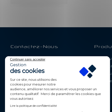
Contactez-Nous
Produ
BE-LED
Catalogue
Continuer sans accepter
Parc de Calvi
Gestion
Déstock
105 route de Chavanne
des cookies
74330 POISY
Nouveaux
France
Sur ce site, nous utilisons des
Meilleur
cookies pour mesurer notre
+33 (0)4 50 09 42 87
audience, améliorer nos services et vous proposer un
contenu qualitatif. Merci de paramétrer les cookies que
contact@beledpro.com
vous autorisez.
Lire la politique de confidentialité