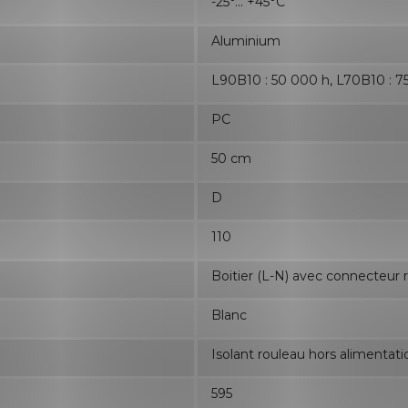
-25°... +45°C
Aluminium
L90B10 : 50 000 h, L70B10 : 7
PC
50 cm
D
110
Boitier (L-N) avec connecteur 
Blanc
Isolant rouleau hors alimentati
595