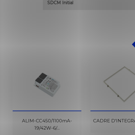
SDCM Initial
En Cours De
En Cours D
ALIM-CC450/1100mA-
Réapprovisionnement
CADRE D'INTEGRA
Réapprovisionn
19/42W-6/...