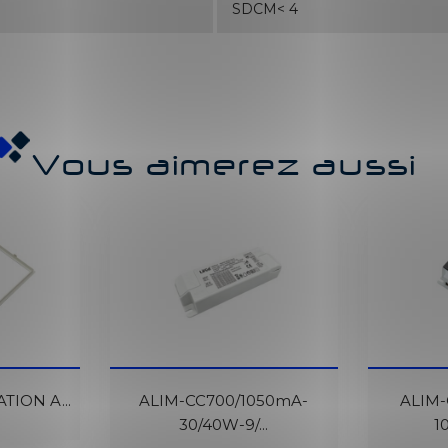
SDCM< 4
Vous aimerez aussi
e
TION A...
ement
ALIM-CC700/1050mA-
ALIM
30/40W-9/...
1