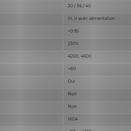
30 / 36 / 40
III, II avec alimentation
>0.95
230V
4200, 4600
>80
Oui
Non
Non
IK04