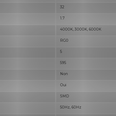
32
1.7
4000K, 3000K, 6000K
RG0
5
595
Non
Oui
SMD
50Hz, 60Hz