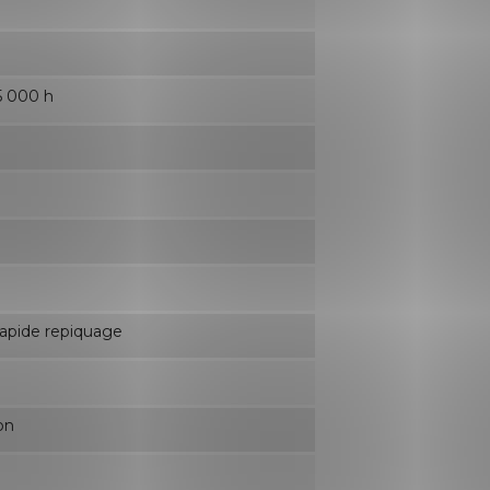
5 000 h
rapide repiquage
on