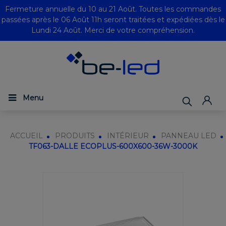
Fermeture annuelle du 10 au 21 Août. Toutes les commandes
passées après le 06 Août 11h seront traitées et expédiées dès le
Lundi 24 Août. Merci de votre compréhension.
Menu
ACCUEIL
PRODUITS
INTÉRIEUR
PANNEAU LED
TF063-DALLE ECOPLUS-600X600-36W-3000K