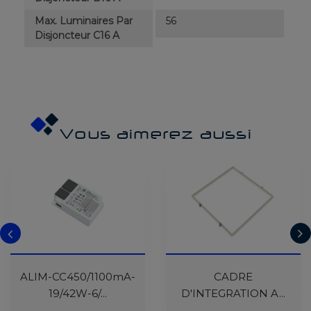
Max. Luminaires Par
56
Disjoncteur C16 A
Vous aimerez aussi
En Cours De
En Cours De
ALIM-CC450/1100mA-
Réapprovisionnement
Réapprovisionnement
CADRE
19/42W-6/...
D'INTEGRATION A...