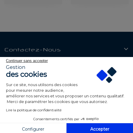
Contactez-Nous
Continuer sans accepter
Produits
Gestion
des cookies
Notre Société
Sur ce site, nous utilisons des cookies
Mon Compte
pour mesurer notre audience,
améliorer nos services et vous proposer un contenu qualitatif.
Merci de paramétrer les cookies que vous autorisez.
Lire la politique de confidentialité
Consentements certifiés par
© 2026 Be Led - Tous droits réservés - Réalisé par
ALPAWEB
Configurer
Accepter