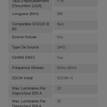
Taux D'éblouissement
< 19
D'inconfort (UGR)
Longueur (mm)
595
Compatible RT2020 B
Non
BC
Source Incluse
Oui
Type De Source
SMD
Certifié ENEC
Oui
Fréquence Réseau
50Hz, 60Hz
SDCM Initial
SDCM< 4
Max. Luminaires Par
20
Disjoncteur B10 A
Max. Luminaires Par
33
Disjoncteur B16 A