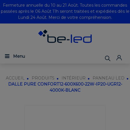
Fermeture annuelle du 10 au 21 Août. Toutes les commandes
passées après le 06 Août 11h seront traitées et expédiées dès le
Lundi 24 Août. Merci de votre compréhension.
Menu
ACCUEIL
PRODUITS
INTÉRIEUR
PANNEAU LED
DALLE PURE CONFORT12-600X600-22W-IP20-UGR12-
4000K-BLANC