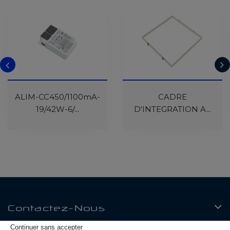
En Cours De
En Cours De
ALIM-CC450/1100mA-
Réapprovisionnement
Réapprovisionnement
CADRE
19/42W-6/...
D'INTEGRATION A...
Contactez-Nous
Continuer sans accepter