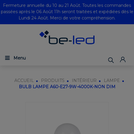
Fermeture annuelle du 10 au 21 Août. Toutes les commandes
passées après le 06 Août 11h seront traitées et expédiées dès le
Lundi 24 Août. Merci de votre compréhension.
Menu
ACCUEIL
PRODUITS
INTÉRIEUR
LAMPE
BULB LAMPE A60-E27-9W-4000K-NON DIM