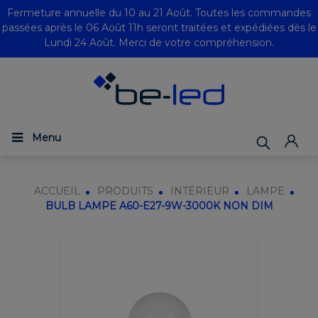
Fermeture annuelle du 10 au 21 Août. Toutes les commandes
passées après le 06 Août 11h seront traitées et expédiées dès le
Lundi 24 Août. Merci de votre compréhension.
Menu
ACCUEIL
PRODUITS
INTÉRIEUR
LAMPE
BULB LAMPE A60-E27-9W-3000K NON DIM