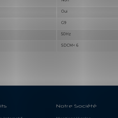
Non
Oui
G9
50Hz
SDCM< 6
its
Notre Société