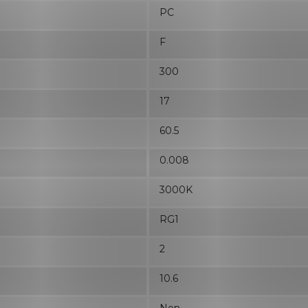
PC
F
300
17
60.5
0.008
3000K
RG1
2
10.6