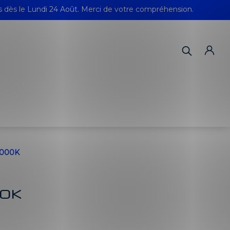
s dès le Lundi 24 Août. Merci de votre compréhension.
3000K
0K