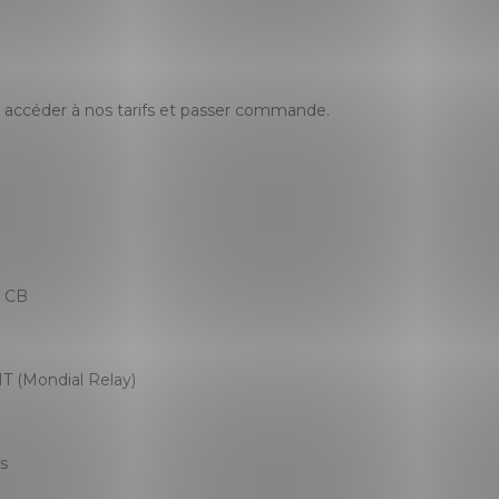
accéder à nos tarifs et passer commande.
, CB
T (Mondial Relay)
es