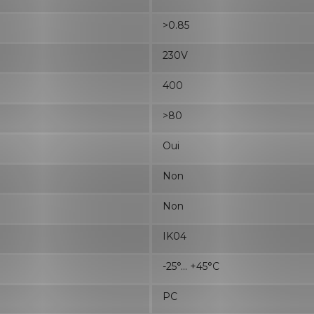
>0.85
230V
400
>80
Oui
Non
Non
IK04
-25°... +45°C
PC