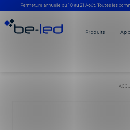
Fermeture annuelle du 10 au 21 Août. Toutes les comm
Produits
App
ACCU