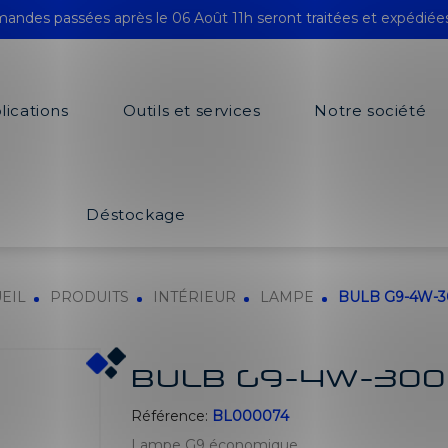
andes passées après le 06 Août 11h seront traitées et expédiée
lications
Outils et services
Notre société
Déstockage
EIL
PRODUITS
INTÉRIEUR
LAMPE
BULB G9-4W-
BULB G9-4W-300
Référence:
BL000074
Lampe G9 économique.