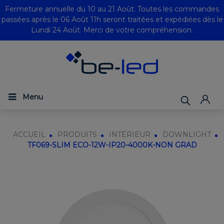
Fermeture annuelle du 10 au 21 Août. Toutes les commandes
passées après le 06 Août 11h seront traitées et expédiées dès le
Lundi 24 Août. Merci de votre compréhension.
Menu
ACCUEIL
PRODUITS
INTÉRIEUR
DOWNLIGHT
TF069-SLIM ECO-12W-IP20-4000K-NON GRAD