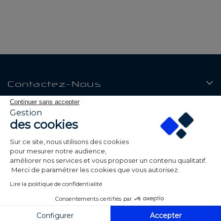
Contactez-Nous
Continuer sans accepter
Produits
Gestion
des cookies
Notre Société
Sur ce site, nous utilisons des cookies
Mon Compte
pour mesurer notre audience,
améliorer nos services et vous proposer un contenu qualitatif.
Merci de paramétrer les cookies que vous autorisez.
Lire la politique de confidentialité
Consentements certifiés par
© 2026 Be Led - Tous droits réservés - Réalisé par
ALPAWEB
Configurer
Accepter