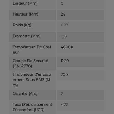
Largeur (mm)
0
Hauteur (mm)
24
Poids (kg)
0.22
Diamètre (mm)
168
Température De Coul
4000K
Eur
Groupe De Sécurité
RG0
(EN62778)
Profondeur D'encastr
200
Ement Sous BA13 (m
M)
Garantie (ans)
2
Taux D'éblouissement
< 22
D'inconfort (UGR)