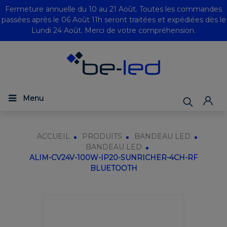
Fermeture annuelle du 10 au 21 Août. Toutes les commandes
passées après le 06 Août 11h seront traitées et expédiées dès le
Lundi 24 Août. Merci de votre compréhension.
Menu
ACCUEIL
PRODUITS
BANDEAU LED
BANDEAU LED
ALIM-CV24V-100W-IP20-SUNRICHER-4CH-RF
BLUETOOTH