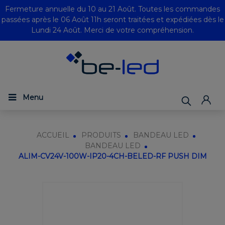
Fermeture annuelle du 10 au 21 Août. Toutes les commandes
passées après le 06 Août 11h seront traitées et expédiées dès le
Lundi 24 Août. Merci de votre compréhension.
Menu
ACCUEIL
PRODUITS
BANDEAU LED
BANDEAU LED
ALIM-CV24V-100W-IP20-4CH-BELED-RF PUSH DIM