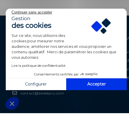
Continuer sans accepter
Gestion
des cookies
Sur ce site, nous utilisons des
Contactez-Nous
Produ
cookies pour mesurer notre
audience, améliorer nos services et vous proposer un
BE-LED
Catalogue
contenu qualitatif. Merci de paramétrer les cookies que
Parc de Calvi
vous autorisez.
Déstock
105 route de Chavanne
Lire la politique de confidentialité
74330 POISY
Nouveaux
France
Consentements certifiés par
Meilleur
Configurer
Accepter
+33 (0)4 50 09 42 87
Axeptio consent
Plateforme de Gestion du Consentement : Personnalisez vos Optio
contact@beledpro.com
Notre plateforme vous permet d'adapter et de gérer vos paramètres 