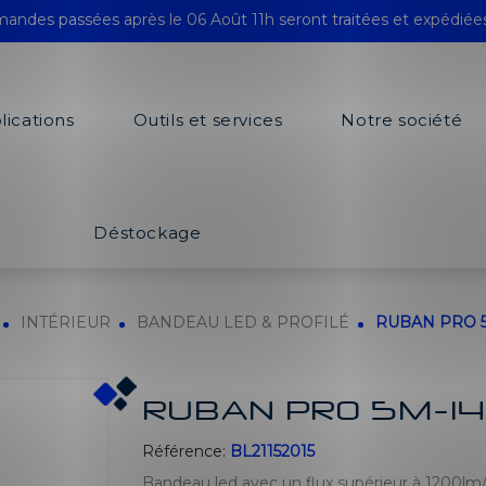
andes passées après le 06 Août 11h seront traitées et expédiée
lications
Outils et services
Notre société
Déstockage
INTÉRIEUR
BANDEAU LED & PROFILÉ
RUBAN PRO 5
RUBAN PRO 5M-1
Référence:
BL21152015
Bandeau led avec un flux supérieur à 1200lm/m