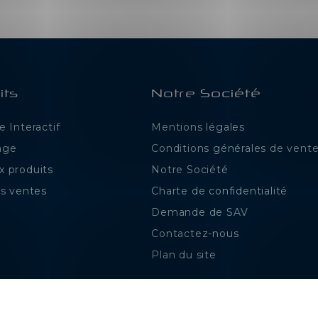
its
Notre Société
 Interactif
Mentions légales
age
Conditions générales de vent
 produits
Notre Société
es ventes
Charte de confidentialité
Demande de SAV
ns
Contactez-nous
de confidentialité, en garantissant la conformité avec les réglementat
Plan du site