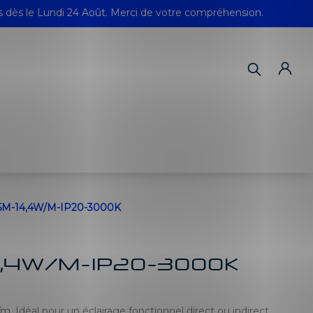
s dès le Lundi 24 Août. Merci de votre compréhension.
M-14,4W/M-IP20-3000K
4,4W/M-IP20-3000K
. Idéal pour un éclairage fonctionnel direct ou indirect.