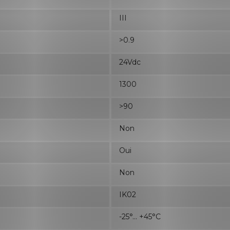
III
>0.9
24Vdc
1300
>90
Non
Oui
Non
IK02
-25°... +45°C