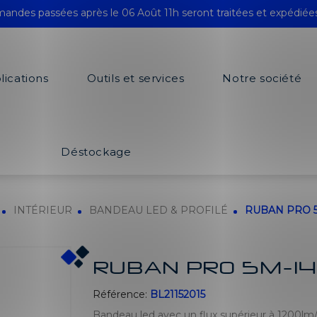
andes passées après le 06 Août 11h seront traitées et expédiée
lications
Outils et services
Notre société
Déstockage
INTÉRIEUR
BANDEAU LED & PROFILÉ
RUBAN PRO 5
RUBAN PRO 5M-1
Référence:
BL21152015
Bandeau led avec un flux supérieur à 1200lm/m