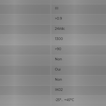
III
>0.9
24Vdc
1300
>90
Non
Oui
Non
IK02
-25°... +45°C