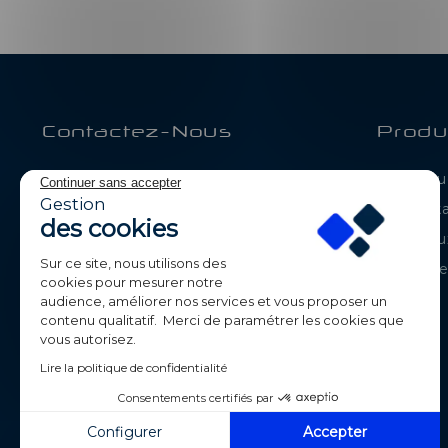
Contactez-Nous
Produ
BE-LED
Catalogue
Continuer sans accepter
Parc de Calvi
Gestion
Déstock
105 route de Chavanne
des cookies
74330 POISY
Nouveaux
France
Sur ce site, nous utilisons des
Meilleur
cookies pour mesurer notre
+33 (0)4 50 09 42 87
audience, améliorer nos services et vous proposer un
contenu qualitatif. Merci de paramétrer les cookies que
contact@beledpro.com
vous autorisez.
Lire la politique de confidentialité
Consentements certifiés par
Configurer
Accepter