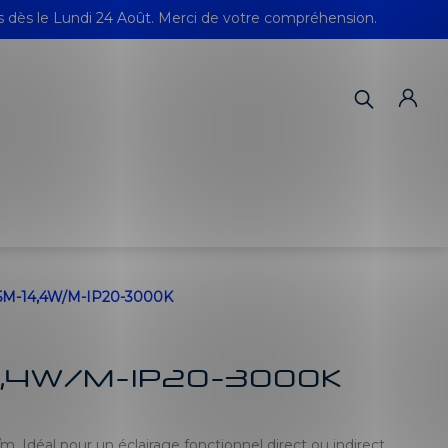
s dès le Lundi 24 Août. Merci de votre compréhension.
M-14,4W/M-IP20-3000K
4,4W/M-IP20-3000K
. Idéal pour un éclairage fonctionnel direct ou indirect.