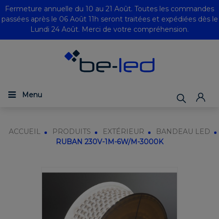
Fermeture annuelle du 10 au 21 Août. Toutes les commandes
passées après le 06 Août 11h seront traitées et expédiées dès le
Lundi 24 Août. Merci de votre compréhension.
Menu
ACCUEIL
PRODUITS
EXTÉRIEUR
BANDEAU LED
RUBAN 230V-1M-6W/M-3000K