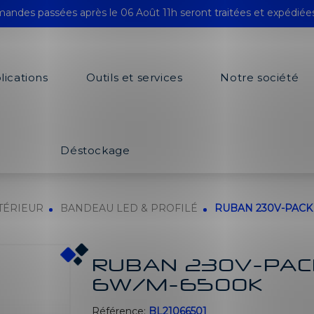
andes passées après le 06 Août 11h seront traitées et expédiée
lications
Outils et services
Notre société
Déstockage
TÉRIEUR
BANDEAU LED & PROFILÉ
RUBAN 230V-PACK
RUBAN 230V-PAC
6W/M-6500K
Référence:
BL21066501