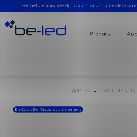
Fermeture annuelle du 10 au 21 Août. Toutes les comm
Produits
App
ACCUEIL
PRODUITS
IN
En Cours De Réapprovisionnement