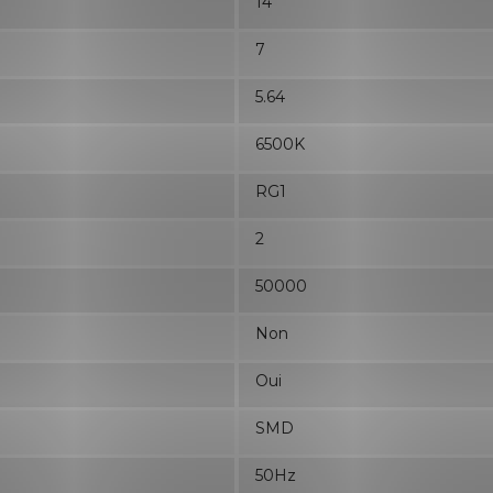
14
7
5.64
6500K
RG1
2
50000
Non
Oui
SMD
50Hz