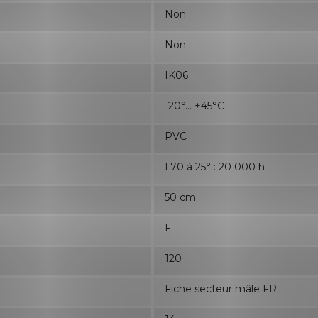
Non
Non
IK06
-20°... +45°C
PVC
L70 à 25° : 20 000 h
50 cm
F
120
Fiche secteur mâle FR