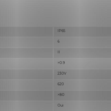
IP65
6
II
>0.9
230V
620
>80
Oui