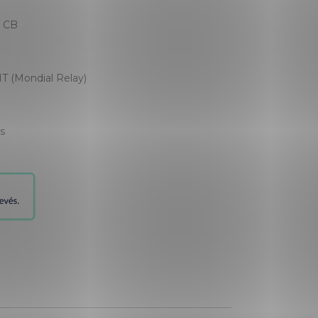
, CB
T (Mondial Relay)
es