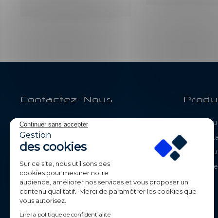
Contactez-Nous
Produ
BE-LED
Catalogue
Continuer sans accepter
Parc de Calvi
Gestion
Déstock
105 route de Chavanne
des cookies
74330 POISY
Nouveaux
France
Sur ce site, nous utilisons des
Meilleur
cookies pour mesurer notre
+33 (0)4 50 09 42 87
audience, améliorer nos services et vous proposer un
contenu qualitatif. Merci de paramétrer les cookies que
contact@beledpro.com
vous autorisez.
Lire la politique de confidentialité