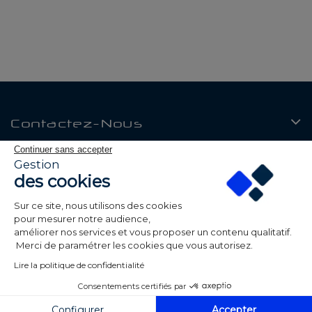
Contactez-Nous
Continuer sans accepter
Produits
Gestion
des cookies
Notre Société
Sur ce site, nous utilisons des cookies
Mon Compte
pour mesurer notre audience,
améliorer nos services et vous proposer un contenu qualitatif.
Merci de paramétrer les cookies que vous autorisez.
Lire la politique de confidentialité
Consentements certifiés par
© 2026 Be Led - Tous droits réservés - Réalisé par
ALPAWEB
Configurer
Accepter