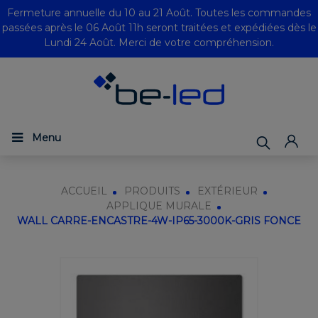
Fermeture annuelle du 10 au 21 Août. Toutes les commandes
passées après le 06 Août 11h seront traitées et expédiées dès le
Lundi 24 Août. Merci de votre compréhension.
Menu
ACCUEIL
PRODUITS
EXTÉRIEUR
APPLIQUE MURALE
WALL CARRE-ENCASTRE-4W-IP65-3000K-GRIS FONCE