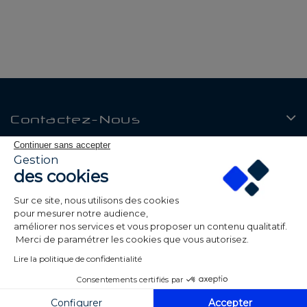
Contactez-Nous
Continuer sans accepter
Produits
Gestion
des cookies
Notre Société
Sur ce site, nous utilisons des cookies
Mon Compte
pour mesurer notre audience,
améliorer nos services et vous proposer un contenu qualitatif.
Merci de paramétrer les cookies que vous autorisez.
Lire la politique de confidentialité
Consentements certifiés par
© 2026 Be Led - Tous droits réservés - Réalisé par
ALPAWEB
Configurer
Accepter